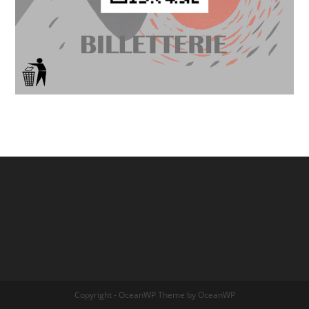
Copyright - OceanWP Theme by OceanWP