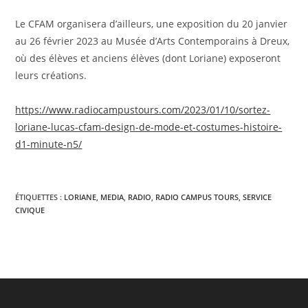
Le CFAM organisera d’ailleurs, une exposition du 20 janvier
au 26 février 2023 au Musée d’Arts Contemporains à Dreux,
où des élèves et anciens élèves (dont Loriane) exposeront
leurs créations.
https://www.radiocampustours.com/2023/01/10/sortez-
loriane-lucas-cfam-design-de-mode-et-costumes-histoire-
d1-minute-n5/
ÉTIQUETTES :
LORIANE
,
MEDIA
,
RADIO
,
RADIO CAMPUS TOURS
,
SERVICE
CIVIQUE