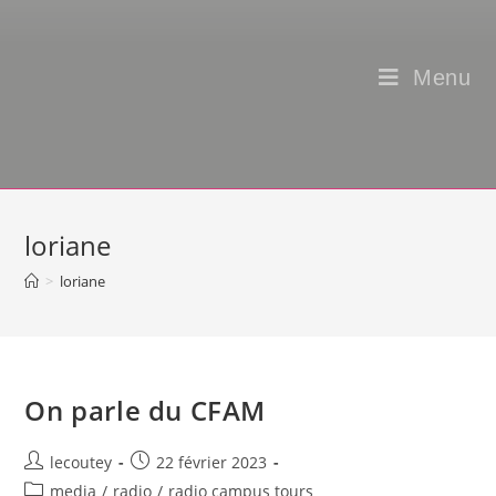
Menu
loriane
>
loriane
On parle du CFAM
Auteur/autrice
Post
lecoutey
22 février 2023
de
published:
Post
media
/
radio
/
radio campus tours