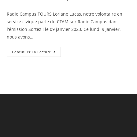
la
category:
publication :
Radio Campus TOURS Loriane Lucas, notre volontaire en
service civique parle du CFAM sur Radio Campus dans
l'émission Sortez ! le 09 janvier 2023. Ce lundi 9 janvier,
nous avons…
On
Continuer La Lecture
Parle
Du
CFAM