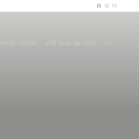
rle du CFAM
#98 (pas de titre)