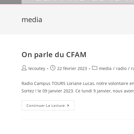
media
On parle du CFAM
Auteur/autrice
Post
Post
lecoutey
22 février 2023
media
/
radio
/
r
de
published:
category:
la
Radio Campus TOURS Loriane Lucas, notre volontaire en
publication :
Sortez ! le 09 janvier 2023. Ce lundi 9 janvier, nous avo
On
Continuer La Lecture
Parle
Du
CFAM