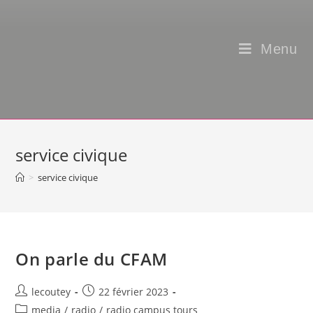
Menu
service civique
>
service civique
On parle du CFAM
Auteur/autrice
Post
lecoutey
22 février 2023
de
published:
Post
media
/
radio
/
radio campus tours