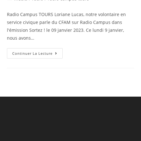
la
category:
publication :
Radio Campus TOURS Loriane Lucas, notre volontaire en
service civique parle du CFAM sur Radio Campus dans
l'émission Sortez ! le 09 janvier 2023. Ce lundi 9 janvier,
nous avons…
On
Continuer La Lecture
Parle
Du
CFAM